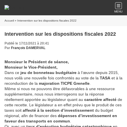
MENU
Accueil
» Intervention sur les dispositions fiscales 2022
Intervention sur les dispositions fiscales 2022
Publié le 17/11/2021 à 20:41
Par
François DAMERVAL
Monsieur le Président de séance,
Monsieur le Vice-Président,
Dans ce
jeu de bonneteau budgétaire
à l’œuvre depuis 2015,
nous voilà une nouvelle fois confrontés au vote de la
TASA
et à la
reconduction de la
majoration TICPE Grenelle
.
Même si nous ne pouvons être défavorables à une ressource
supplémentaire, nous nous interrogeons sur la réponse
réellement apportée au législateur quant au
caractère affecté
de
cette recette. Le législateur a en effet prévu que le produit de ces
taxes soit
affecté à la section d’investissement
du budget
régional, afin de financer des
dépenses d’investissement en
faveur des transports en commun
.
Or, avec un
taux d’exécution budgétaire catastrophique
en