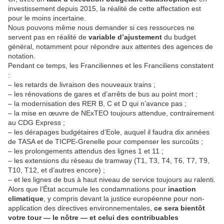
investissement depuis 2015, la réalité de cette affectation est
pour le moins incertaine.
Nous pouvons même nous demander si ces ressources ne
servent pas en réalité de
variable d’ajustement
du budget
général, notamment pour répondre aux attentes des agences de
notation.
Pendant ce temps, les Franciliennes et les Franciliens constatent
:
– les retards de livraison des nouveaux trains ;
– les rénovations de gares et d’arrêts de bus au point mort ;
– la modernisation des RER B, C et D qui n’avance pas ;
– la mise en œuvre de NExTEO toujours attendue, contrairement
au CDG Express ;
– les dérapages budgétaires d’Eole, auquel il faudra dix années
de TASA et de TICPE-Grenelle pour compenser les surcoûts ;
– les prolongements attendus des lignes 1 et 11 ;
– les extensions du réseau de tramway (T1, T3, T4, T6, T7, T9,
T10, T12, et d’autres encore) ;
– et les lignes de bus à haut niveau de service toujours au ralenti.
Alors que l’État accumule les condamnations pour
inaction
climatique
, y compris devant la justice européenne pour non-
application des directives environnementales,
ce sera bientôt
votre tour — le nôtre — et celui des contribuables