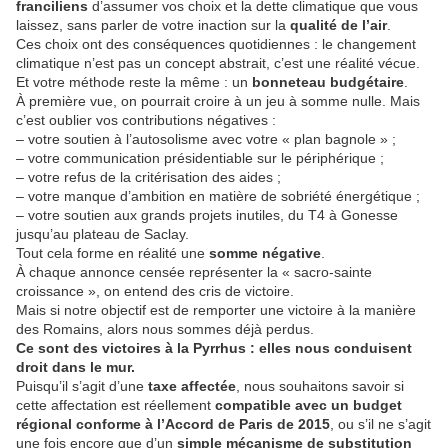
franciliens
d’assumer vos choix et la dette climatique que vous
laissez, sans parler de votre inaction sur la
qualité de l’air
.
Ces choix ont des conséquences quotidiennes : le changement
climatique n’est pas un concept abstrait, c’est une réalité vécue.
Et votre méthode reste la même : un
bonneteau budgétaire
.
À première vue, on pourrait croire à un jeu à somme nulle. Mais
c’est oublier vos contributions négatives :
– votre soutien à l’autosolisme avec votre « plan bagnole » ;
– votre communication présidentiable sur le périphérique ;
– votre refus de la critérisation des aides ;
– votre manque d’ambition en matière de sobriété énergétique ;
– votre soutien aux grands projets inutiles, du T4 à Gonesse
jusqu’au plateau de Saclay.
Tout cela forme en réalité une
somme négative
.
À chaque annonce censée représenter la « sacro-sainte
croissance », on entend des cris de victoire.
Mais si notre objectif est de remporter une victoire à la manière
des Romains, alors nous sommes déjà perdus.
Ce sont des victoires à la Pyrrhus : elles nous conduisent
droit dans le mur.
Puisqu’il s’agit d’une
taxe affectée
, nous souhaitons savoir si
cette affectation est réellement
compatible avec un budget
régional conforme à l’Accord de Paris de 2015
, ou s’il ne s’agit
une fois encore que d’un
simple mécanisme de substitution