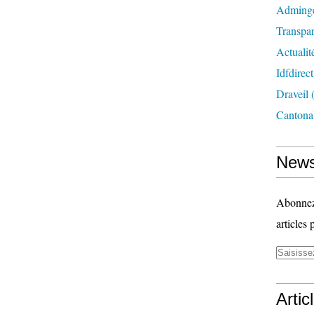
Adming
Transpa
Actualit
Idfdirect
Draveil
(
Cantona
News
Abonnez-
articles 
Artic