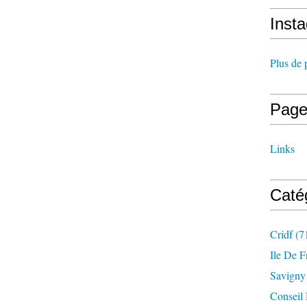
Inst
Plus de 
Page
Links
Caté
Cridf
(7
Ile De F
Savigny
Conseil 