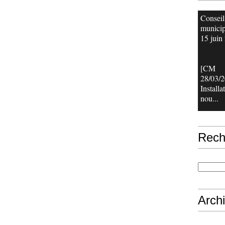
Conseil
municip
15 juin 
[CM
28/03/2
Installa
nou...
Rech
Arch