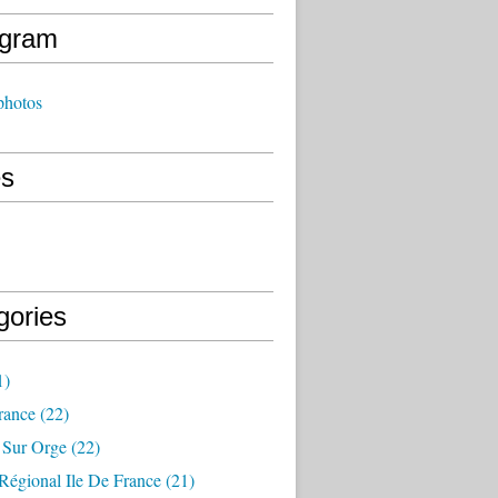
agram
photos
s
gories
1)
rance
(22)
 Sur Orge
(22)
Régional Ile De France
(21)