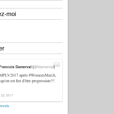
ez-moi
er
Francois Damerval (
@fdamerval
)
MPLV2017
après
#WomensMarch
,
 qu'on est fier d'être progressiste!!!
 22, 2017
tweets