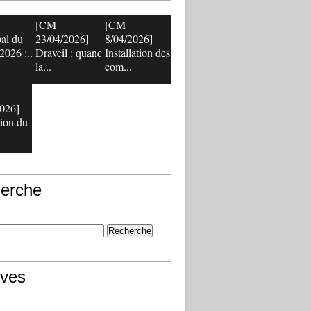
[CM
[CM
al du
23/04/2026]
8/04/2026]
2026 :...
Draveil : quand
Installation des
la...
com...
026]
tion du
erche
ives