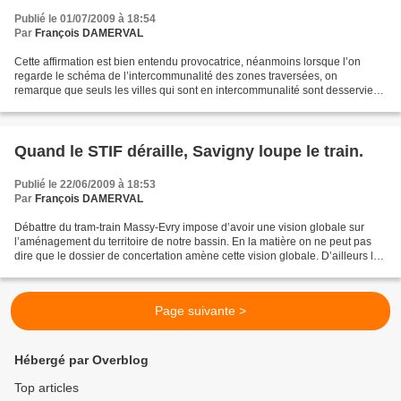
Publié le 01/07/2009 à 18:54
Par
François DAMERVAL
Cette affirmation est bien entendu provocatrice, néanmoins lorsque l’on
regarde le schéma de l’intercommunalité des zones traversées, on
remarque que seuls les villes qui sont en intercommunalité sont desservies.
Le poids de l’intercommunalité et la notion...
Quand le STIF déraille, Savigny loupe le train.
Publié le 22/06/2009 à 18:53
Par
François DAMERVAL
Débattre du tram-train Massy-Evry impose d’avoir une vision globale sur
l’aménagement du territoire de notre bassin. En la matière on ne peut pas
dire que le dossier de concertation amène cette vision globale. D’ailleurs le
dossier mis en débat n’apporte...
Page suivante >
Hébergé par Overblog
Top articles