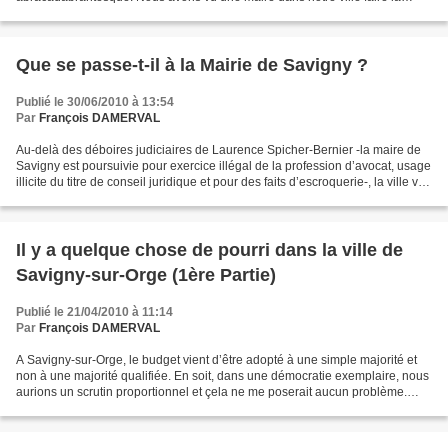
circulation un jour de grève. Nous avons vu une candidate...
Que se passe-t-il à la Mairie de Savigny ?
Publié le 30/06/2010 à 13:54
Par
François DAMERVAL
Au-delà des déboires judiciaires de Laurence Spicher-Bernier -la maire de
Savigny est poursuivie pour exercice illégal de la profession d’avocat, usage
illicite du titre de conseil juridique et pour des faits d’escroquerie-, la ville vit
une crise politique...
Il y a quelque chose de pourri dans la ville de
Savigny-sur-Orge (1ère Partie)
Publié le 21/04/2010 à 11:14
Par
François DAMERVAL
A Savigny-sur-Orge, le budget vient d’être adopté à une simple majorité et
non à une majorité qualifiée. En soit, dans une démocratie exemplaire, nous
aurions un scrutin proportionnel et çela ne me poserait aucun problème.
Mais là nous sommes sous le...