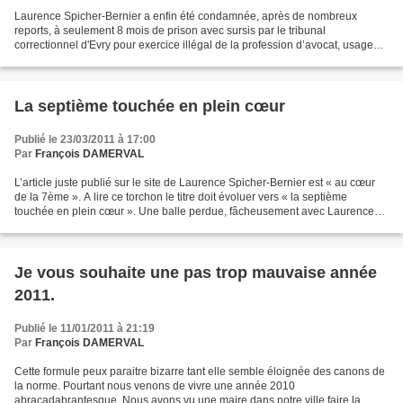
Laurence Spicher-Bernier a enfin été condamnée, après de nombreux
reports, à seulement 8 mois de prison avec sursis par le tribunal
correctionnel d'Evry pour exercice illégal de la profession d’avocat, usage
illicite du titre de conseil et escroquerie....
La septième touchée en plein cœur
Publié le 23/03/2011 à 17:00
Par
François DAMERVAL
L’article juste publié sur le site de Laurence Spicher-Bernier est « au cœur
de la 7ème ». A lire ce torchon le titre doit évoluer vers « la septième
touchée en plein cœur ». Une balle perdue, fâcheusement avec Laurence
Spicher-Bernier, on a l’habitude...
Je vous souhaite une pas trop mauvaise année
2011.
Publié le 11/01/2011 à 21:19
Par
François DAMERVAL
Cette formule peux paraitre bizarre tant elle semble éloignée des canons de
la norme. Pourtant nous venons de vivre une année 2010
abracadabrantesque. Nous avons vu une maire dans notre ville faire la