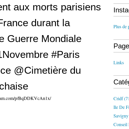
t aux morts parisiens
Inst
France durant la
Plus de 
e Guerre Mondiale
Page
1Novembre #Paris
Links
ice @Cimetière du
Caté
chaise
agram.com/p/BqDDKVcAn1x/
Cridf
(7
Ile De F
Savigny
Conseil 