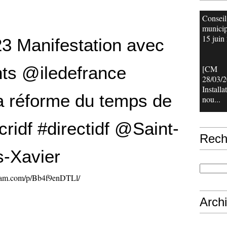
Conseil
municip
15 juin 
3 Manifestation avec
nts @iledefrance
[CM
28/03/2
Installa
la réforme du temps de
nou...
#cridf #directidf @Saint-
Rech
s-Xavier
gram.com/p/Bb4f9enDTLl/
Arch