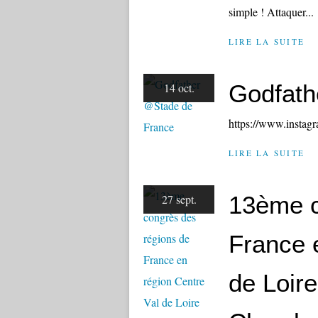
simple ! Attaquer...
LIRE LA SUITE
Godfath
14 oct.
https://www.insta
LIRE LA SUITE
13ème c
27 sept.
France 
de Loir