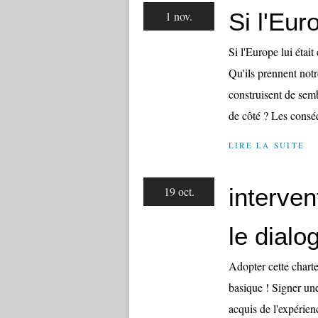
Si l'Eur
1 nov.
Si l'Europe lui étai
Qu'ils prennent notr
construisent de semb
de côté ? Les consé
LIRE LA SUITE
interven
19 oct.
le dialo
Adopter cette charte
basique ! Signer une
acquis de l'expérienc