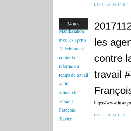
LIRE LA SUITE
2017112
24 nov.
les age
contre 
travail 
Françoi
https://www.insta
LIRE LA SUITE