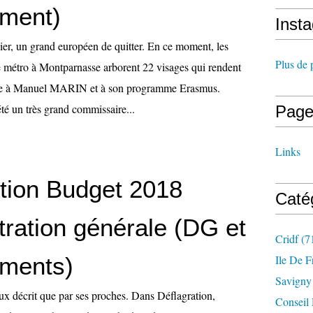
ment)
Inst
er, un grand européen de quitter. En ce moment, les
Plus de 
 métro à Montparnasse arborent 22 visages qui rendent
e à Manuel MARIN et à son programme Erasmus.
 un très grand commissaire...
Page
Links
ntion Budget 2018
Caté
tration générale (DG et
Cridf
(7
ments)
Ile De F
Savigny
ux décrit que par ses proches. Dans Déflagration,
Conseil 