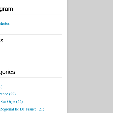
agram
photos
s
gories
1)
rance
(22)
 Sur Orge
(22)
Régional Ile De France
(21)