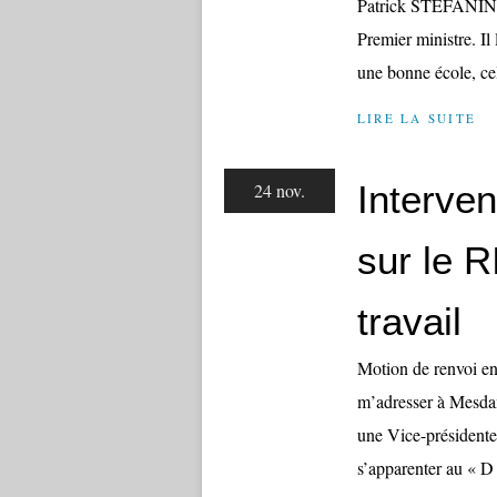
Patrick STÉFANINI 
Premier ministre. Il 
une bonne école, cel
LIRE LA SUITE
Interve
24 nov.
sur le 
travail
Motion de renvoi e
m’adresser à Mesda
une Vice-présidente
s’apparenter au « D