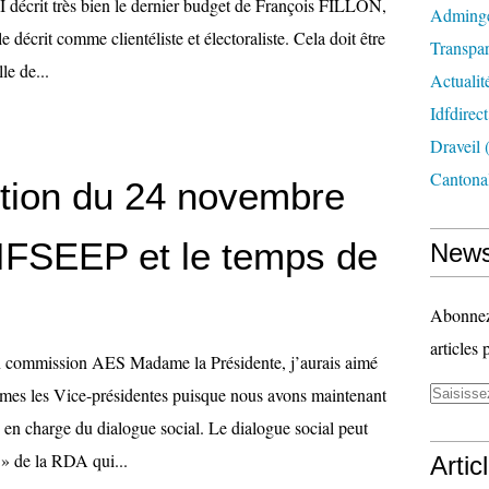
décrit très bien le dernier budget de François FILLON,
Adming
le décrit comme clientéliste et électoraliste. Cela doit être
Transpa
le de...
Actualit
Idfdirect
Draveil
(
Cantona
ntion du 24 novembre
RIFSEEP et le temps de
News
Abonnez-
articles 
n commission AES Madame la Présidente, j’aurais aimé
mes les Vice-présidentes puisque nous avons maintenant
 en charge du dialogue social. Le dialogue social peut
 » de la RDA qui...
Artic