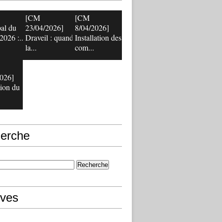
[CM
[CM
al du
23/04/2026]
8/04/2026]
2026 :...
Draveil : quand
Installation des
la...
com...
026]
tion du
erche
ives