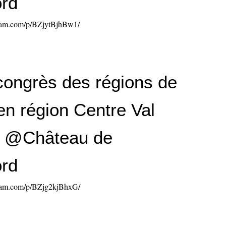
rd
gram.com/p/BZjytBjhBw1/
ongrès des régions de
en région Centre Val
e @Château de
rd
gram.com/p/BZjg2kjBhxG/