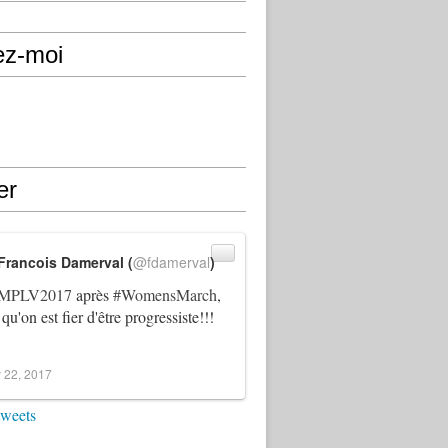
ez-moi
er
Francois Damerval (
@fdamerval
)
MPLV2017
après
#WomensMarch
,
 qu'on est fier d'être progressiste!!!
 22, 2017
tweets