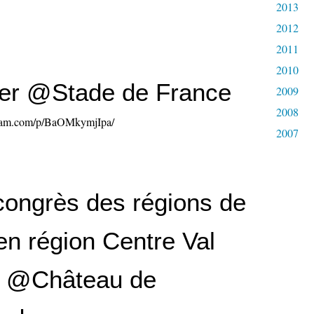
2013
2012
2011
2010
er @Stade de France
2009
2008
gram.com/p/BaOMkymjIpa/
2007
ongrès des régions de
en région Centre Val
e @Château de