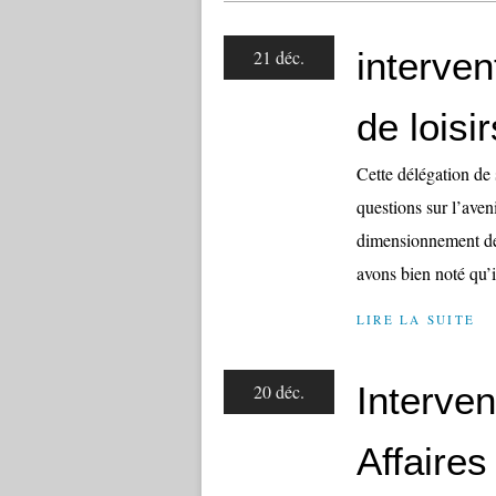
interven
21 déc.
de loisi
Cette délégation de
questions sur l’aveni
dimensionnement de
avons bien noté qu’il
LIRE LA SUITE
Interve
20 déc.
Affaire