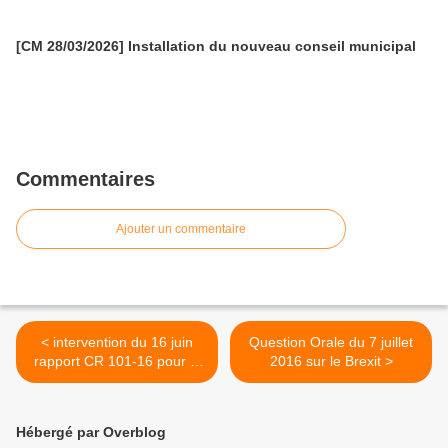
[CM 28/03/2026] Installation du nouveau conseil municipal
Commentaires
Ajouter un commentaire
< intervention du 16 juin
Question Orale du 7 juillet
rapport CR 101-16 pour la
2016 sur le Brexit >
création d'un dispositif
régional de soutien aux
initiatives d'urbanisme
Hébergé par Overblog
transitoire