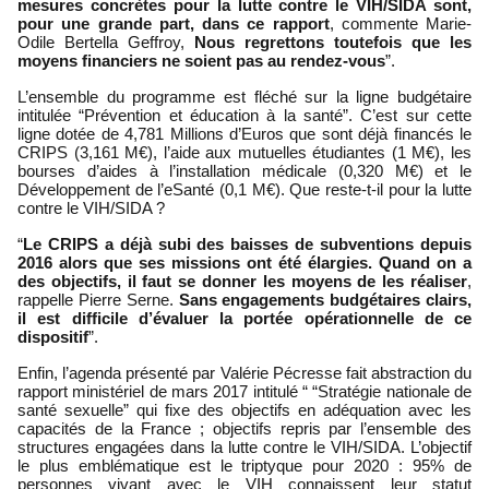
mesures concrètes pour la lutte contre le VIH/SIDA sont, 
pour une grande part, dans ce rapport
, commente Marie-
Odile Bertella Geffroy, 
Nous regrettons toutefois que les 
moyens financiers ne soient pas au rendez-vous
”.
L’ensemble du programme est fléché sur la ligne budgétaire 
intitulée “Prévention et éducation à la santé”. C’est sur cette 
ligne dotée de 4,781 Millions d’Euros que sont déjà financés le 
CRIPS (3,161 M€), l’aide aux mutuelles étudiantes (1 M€), les 
bourses d’aides à l’installation médicale (0,320 M€) et le 
Développement de l’eSanté (0,1 M€). Que reste-t-il pour la lutte 
contre le VIH/SIDA ?
“
Le CRIPS a déjà subi des baisses de subventions depuis 
2016 alors que ses missions ont été élargies. Quand on a 
des objectifs, il faut se donner les moyens de les réaliser
, 
rappelle Pierre Serne. 
Sans engagements budgétaires clairs, 
il est difficile d’évaluer la portée opérationnelle de ce 
dispositif
”.
Enfin, l’agenda présenté par Valérie Pécresse fait abstraction du 
rapport ministériel de mars 2017 intitulé “ “Stratégie nationale de 
santé sexuelle” qui fixe des objectifs en adéquation avec les 
capacités de la France ; objectifs repris par l’ensemble des 
structures engagées dans la lutte contre le VIH/SIDA. L’objectif 
le plus emblématique est le triptyque pour 2020 : 95% de 
personnes vivant avec le VIH connaissent leur statut 