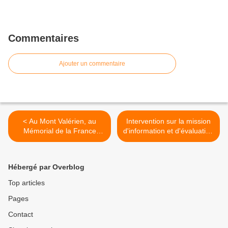
Commentaires
Ajouter un commentaire
< Au Mont Valérien, au
Intervention sur la mission
Mémorial de la France
d'information et d'évaluation
combattante #18juin
sur le déménagement à
#memoire @Mont-Valérien
Saint-Ouen >
Hébergé par Overblog
Top articles
Pages
Contact